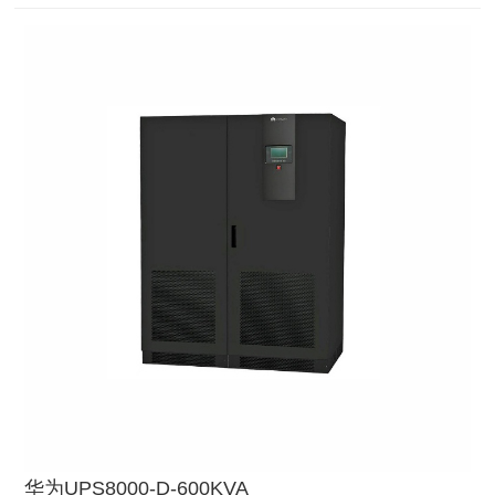
UPS。
华为UPS8000-D-600KVA